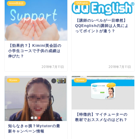
QQEnglish
kimini英会話
【講師のレベルが一目瞭然】
QQEnglishの講師は人気によ
ってポイントが違う？
【効果的？】Kimini英会話の
小学生コースで子供の成績は
伸びた？
2018年7月11日
2018年7月11日
Mytutor
Mytutor
【特徴的】マイチューターの
教材でおススメなのはどれ？
知らなきゃ損？Mytutorの最
新キャンペーン情報