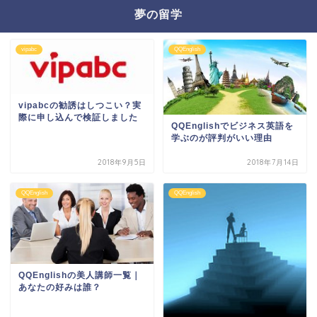
夢の留学
vipabc
QQEnglish
vipabcの勧誘はしつこい？実
際に申し込んで検証しました
QQEnglishでビジネス英語を
学ぶのが評判がいい理由
2018年9月5日
2018年7月14日
QQEnglish
QQEnglish
QQEnglishの美人講師一覧｜
あなたの好みは誰？