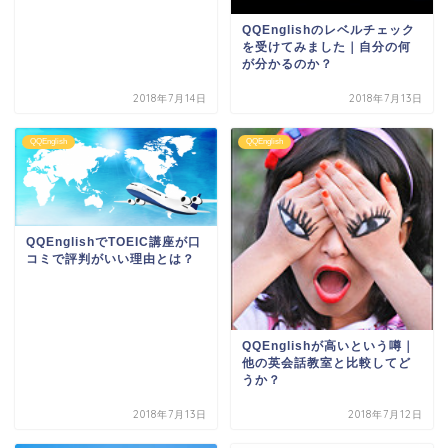
QQEnglishのレベルチェック
を受けてみました｜自分の何
が分かるのか？
2018年7月14日
2018年7月13日
QQEnglish
QQEnglish
QQEnglishでTOEIC講座が口
コミで評判がいい理由とは？
QQEnglishが高いという噂｜
他の英会話教室と比較してど
うか？
2018年7月13日
2018年7月12日