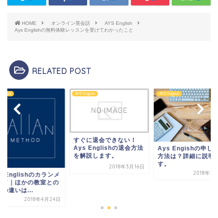
HOME
オンライン英会話
AYS English
Ays Englishの無料体験レッスンを受けてわかったこと
RELATED POST
nglish
AYS English
AYS English
すぐに退会できない！
Ays Englishの退会方法
Ays Engishの申し
を解説します。
方法は？詳細に説明
す。
2018年3月16日
2018年3
S Englishのカランメ
ッド｜ほかの教室との
の違いは...
2018年4月24日