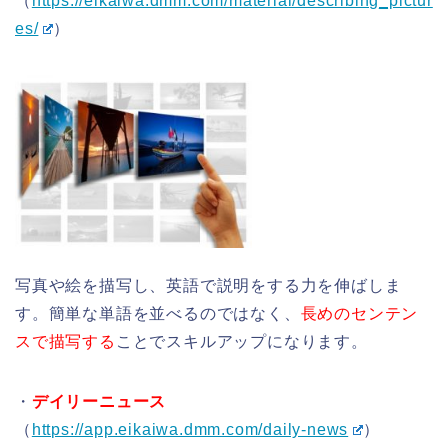
（
https://eikaiwa.dmm.com/material/describing_pictur
es/
）
写真や絵を描写し、英語で説明をする力を伸ばしま
す。簡単な単語を並べるのではなく、
長めのセンテン
スで描写する
ことでスキルアップになります。
・
デイリーニュース
（
https://app.eikaiwa.dmm.com/daily-news
）