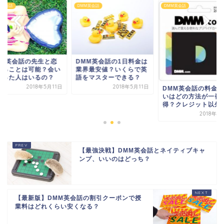
M英会話
DMM英会話
DMM英会話
MM英会話の先生と恋
DMM英会話の1日料金は
することは可能？会い
業界最安値？いくらで英
行った人はいるの？
語をマスターできる？
2018年5月11日
2018年5月11日
DMM英会話の料金支
いはどの方法が一番
得？クレジット以外
2018年5
【最強決戦】DMM英会話とネイティブキャ
ンプ、いいのはどっち？
【最新版】DMM英会話の割引クーポンで授
業料はどれくらい安くなる？