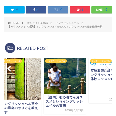
HOME
オンライン英会話
イングリッシュベル
【カランメソッド対決】イングリッシュベルとQQイングリッシュの差を徹底分析
RELATED POST
グリッシュベル
イングリッシュベル
イングリッシュベル
英語教師経験者在籍
ングリッシュベルの
体験レッスンレビュ
【疑問】初心者でもおス
2018年3
スメというイングリッシ
ングリッシュベル英会
ュベルの実際
の退会のやり方を教え
2018年5月19日
す