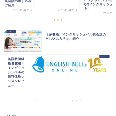
イングリッシュベル
ベル英会話の申し込み
QQイングリッシュ
法をご紹介
を...
2018年3月21日
2018年3月21日
2018年7
【多機能】イングリッシュベル英会話の
申し込み方法をご紹介
英語教師経
験者在籍！
イングリッ
シュベルの
無料体験レ
ッスンレビ
ュー