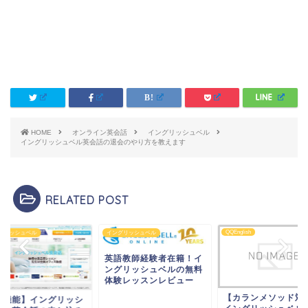
HOME
オンライン英会話
イングリッシュベル
イングリッシュベル英会話の退会のやり方を教えます
RELATED POST
QQEnglish
グリッシュベル
イングリッシュベル
英語教師経験者在籍！イ
ングリッシュベルの無料
体験レッスンレビュー
【カランメソッド対
多機能】イングリッシ