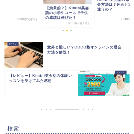
会方法は？休会と退
【効果的？】Kimini英会
違うの？
話の小学生コースで子供
の成績は伸びた？
2018年5月5日
2018年
2018年7月11日
意外と難しい？COCO塾オンラインの退会
方法を解説！
【レビュー】Kimini英会話の体験レ
ッスンを受けてみた感想
検索