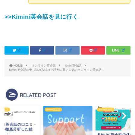
>>Kimini英会話を見に行く
HOME
オンライン英会話
kimini英会話
Kimini英会話の申し込み方法は？評判の高い人気のオンライン英会話！
RELATED POST
ini英会話
kimini英会話
kimini英会話
mini英会話の口コミ・
判を徹底分析した結
・・・
Kimini英会話の休