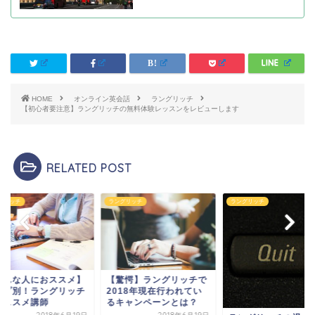
HOME
オンライン英会話
ラングリッチ
【初心者要注意】ラングリッチの無料体験レッスンをレビューします
RELATED POST
グリッチ
ラングリッチ
ラングリッチ
こんな人におススメ】
【驚愕】ラングリッチで
イプ別！ラングリッチ
2018年現在行われてい
おススメ講師
るキャンペーンとは？