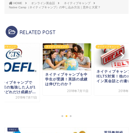
HOME
オンライン英会話
ネイティブキャンプ
Native Camp（ネイティブキャンプ）の申し込み方法｜意外と大変？
RELATED POST
ティブキャンプ
ネイティブキャンプ
ネイティブキャンプ
ネイティブキャンプ
ネイティブキャンプを中
IELTS対策！他のオ
学生が受講！英語の成績
イン英会話との違いは.
イティブキャンプで
は伸びたのか？
OFLEの勉強した人が1
2018年7月11日
2018年7
月でどれだけ成績が...
2018年7月11日
英語教師経