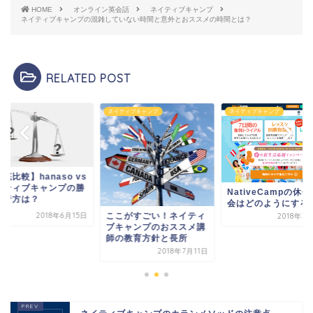
HOME
オンライン英会話
ネイティブキャンプ
ネイティブキャンプの混雑していない時間と意外とおススメの時間とは？
RELATED POST
so
ネイティブキャンプ
ネイティブキャンプ
底比較】hanaso vs
イティブキャンプの勝
NativeCampの休
の行方は？
会はどのようにする
ここがすごい！ネイティ
2018年6月15日
2018年3
ブキャンプのおススメ講
師の教育方針と長所
2018年7月11日