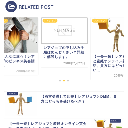
RELATED POST
ジョブ
レアジョブ
レアジョブ
レアジョブの申し込み手
順はめんどくさい？詳細
とこんなに違う！レア
【一長一短】レアジ
に解説します。
ョブのビジネス英会話
と産経オンライン英
2018年2月22日
ース
話、貴方にはどっち
い...
2018年4月8日
2018年4
【両方受講して比較】レアジョブとDMM、貴
方はどっちを受けるべき？
【一長一短】レアジョブと産経オンライン英会