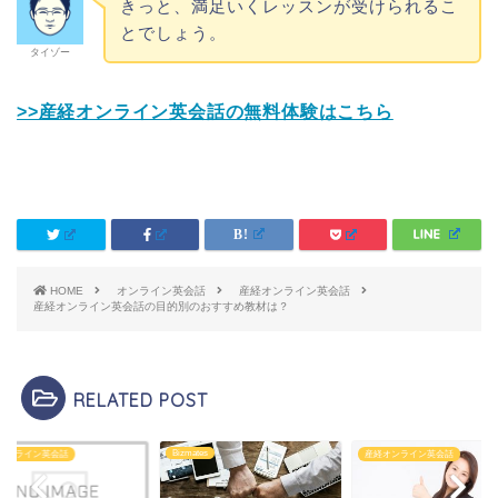
きっと、満足いくレッスンが受けられるこ
とでしょう。
タイゾー
>>産経オンライン英会話の無料体験はこちら
HOME
オンライン英会話
産経オンライン英会話
産経オンライン英会話の目的別のおすすめ教材は？
RELATED POST
Bizmates
オンライン英会話
産経オンライン英会話