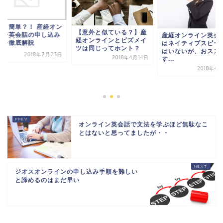
外と簡単？！ 産経オン
【意外と似ている？】産
イン英会話の申し込み
産経オンライン英会
経オンラインとビズメイ
法を徹底解説
はネイティブスピー
ツは同じってホント？
はいないが、おスス
2018年2月23日
2018年4月14日
す...
2018年4
オンライン英会話で文法を学ぶほど無駄なこ
とはないと思ってましたが・・
ジオスオンラインの申し込み手順を難しい
と諦めるのはまだ早い