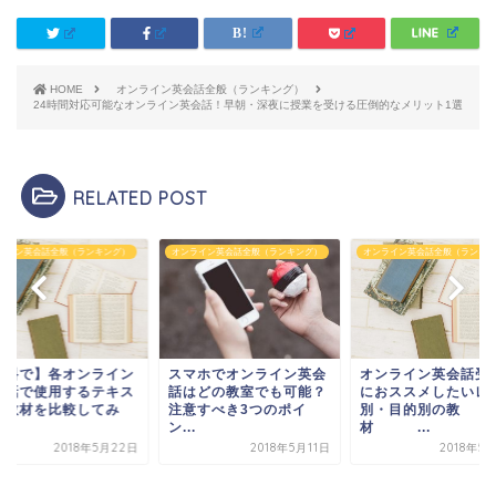
HOME
オンライン英会話全般（ランキング）
24時間対応可能なオンライン英会話！早朝・深夜に授業を受ける圧倒的なメリット1選
RELATED POST
ライン英会話全般（ランキング）
オンライン英会話全般（ランキング）
オンライン英会話全般（ランキン
無料で】各オンライン
スマホでオンライン英会
オンライン英会話受
会話で使用するテキス
話はどの教室でも可能？
におススメしたいレ
・教材を比較してみ
注意すべき3つのポイ
別・目的別の教
.
ン...
材 ...
2018年5月22日
2018年5月11日
2018年5