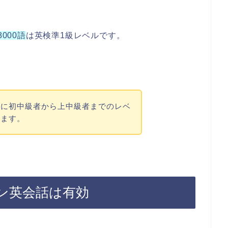
8000語
は英検準1級レベルです。
気に初中級者から上中級者までのレベ
きます。
ン英会話は有効