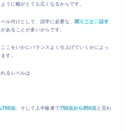
たように幅がとても広くなるからです。
レベル付けとして、語学に必要な、
聞くこと、話す
差があることが多いからです。
、ここをいかにバランスよく仕上げていくかによっ
きます。
われるレベルは
ら750点
、そして上中級者で
750点から850点
と言わ