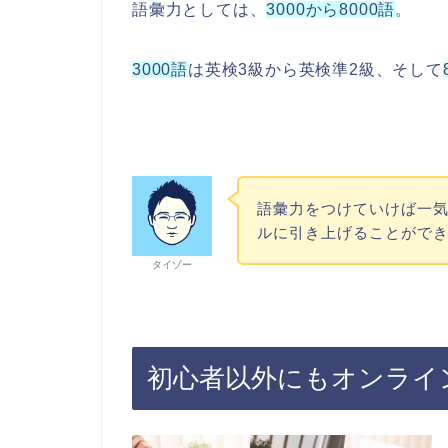
語彙力としては、
3000から8000語
。
3000語
は英検3級から英検準2級、そして
語彙力をつけていけば一
ルに引き上げることがで
タイゾー
初心者以外にもオンライ