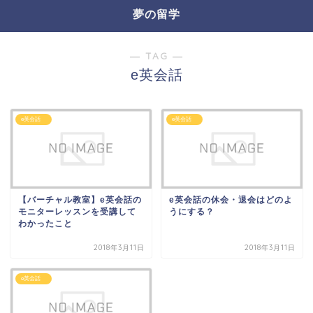
夢の留学
― TAG ―
e英会話
e英会話
e英会話
【バーチャル教室】e英会話の
e英会話の休会・退会はどのよ
モニターレッスンを受講して
うにする？
わかったこと
2018年3月11日
2018年3月11日
e英会話