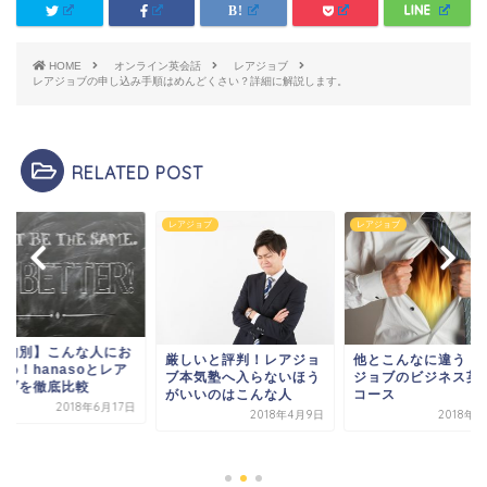
HOME
オンライン英会話
レアジョブ
レアジョブの申し込み手順はめんどくさい？詳細に解説します。
RELATED POST
so
レアジョブ
レアジョブ
目的別】こんな人にお
厳しいと評判！レアジョ
他とこんなに違う！
め！hanasoとレア
ブ本気塾へ入らないほう
ジョブのビジネス英
ョブを徹底比較
がいいのはこんな人
コース
2018年6月17日
2018年4月9日
2018年