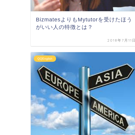
BizmatesよりもMytutorを受けたほう
がいい人の特徴とは？
2018年7月11
QQEnglish