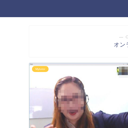
― 
オン
Mytutor