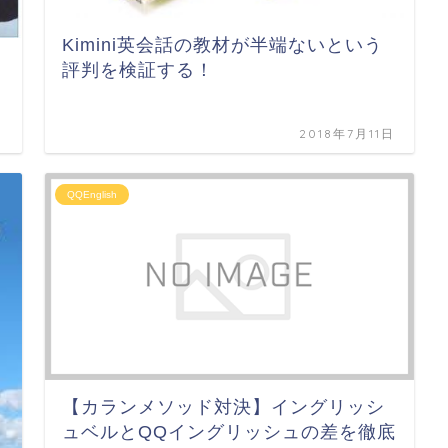
Kimini英会話の教材が半端ないという
評判を検証する！
日
2018年7月11日
QQEnglish
【カランメソッド対決】イングリッシ
ュベルとQQイングリッシュの差を徹底